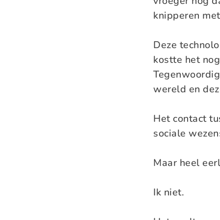
vroeger nog d
knipperen met
Deze technolog
kostte het no
Tegenwoordig k
wereld en deze
Het contact tu
sociale wezen
Maar heel eerl
Ik niet.