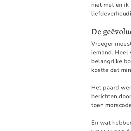
niet met en ik
liefdeverhoudi
De geëvolu
Vroeger moest
iemand. Heel w
belangrijke b
kostte dat mi
Het paard wer
berichten door
toen morscode 
En wat hebben