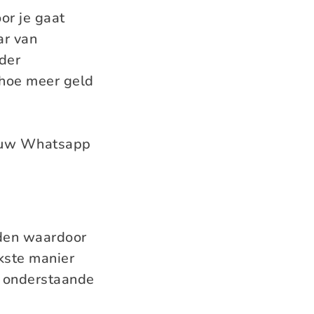
or je gaat
ar van
der
 hoe meer geld
 jouw Whatsapp
nden waardoor
kste manier
t onderstaande