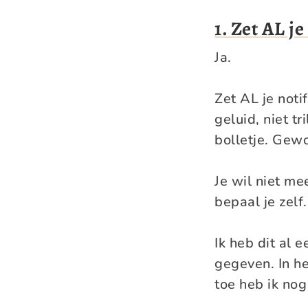
1. Zet AL je
Ja.
Zet AL je noti
geluid, niet t
bolletje. Gewo
Je wil niet me
bepaal je zelf.
Ik heb dit al e
gegeven. In he
toe heb ik nog