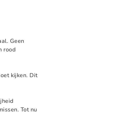
aal. Geen
en rood
et kijken. Dit
ijheid
missen. Tot nu