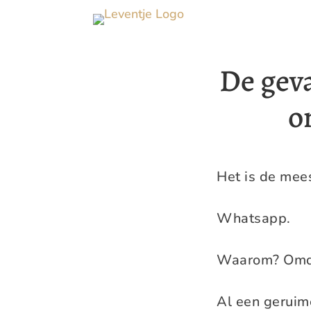
De gev
o
Het is de mee
Whatsapp.
Waarom? Omdat
Al een geruim