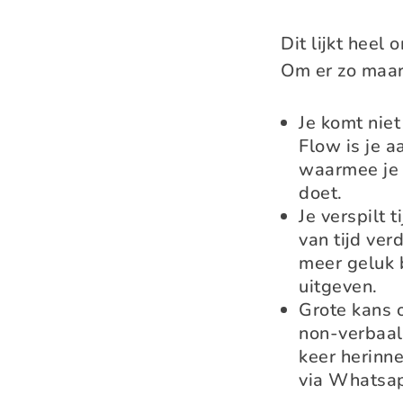
Dit lijkt heel
Om er zo maar
Je komt nie
Flow is je a
waarmee je 
doet.
Je verspilt 
van tijd ver
meer geluk b
uitgeven.
Grote kans 
non-verbaal.
keer herinn
via Whatsapp