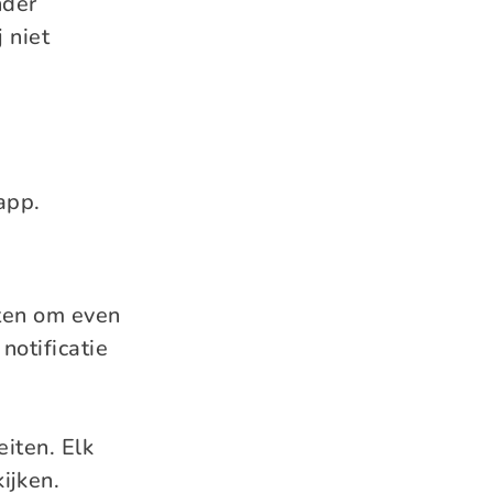
nder
 niet
app.
aten om even
notificatie
eiten. Elk
ijken.