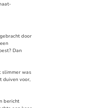
 haat-
gebracht door
 een
oest? Dan
t slimmer was
t duiven voor,
 bericht