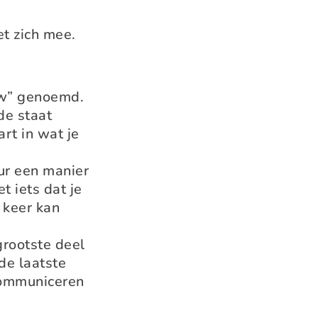
et zich mee.
low” genoemd.
de staat
rt in wat je
uur een manier
t iets dat je
 keer kan
grootste deel
de laatste
communiceren