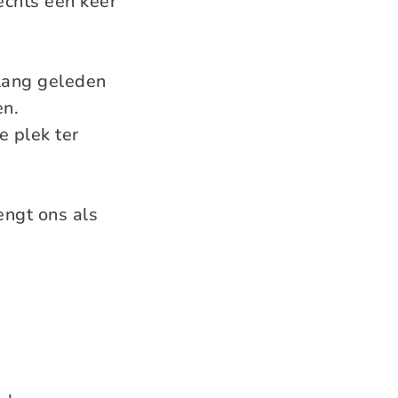
echts een keer
 lang geleden
en.
e plek ter
engt ons als