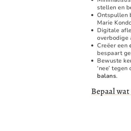
stellen en b
Ontspullen 
Marie Kondo
Digitale afl
overbodige 
Creëer een
bespaart gel
Bewuste keu
‘nee’ tegen
balans
.
Bepaal wat 