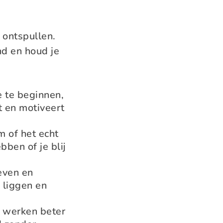
 ontspullen.
nd en houd je
e te beginnen,
t en motiveert
m of het echt
bben of je blij
even en
 liggen en
n werken beter