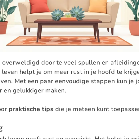
k overweldigd door te veel spullen en afleiding
 leven helpt je om meer rust in je hoofd te krijg
even. Met een paar eenvoudige stappen kun je 
er en gelukkiger maken.
oor
praktische tips
die je meteen kunt toepasse
g
ch leven geeft rust en overzicht. Het helpt je pri