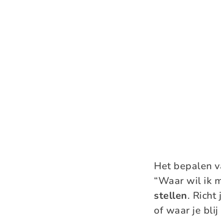
Het bepalen va
“Waar wil ik m
stellen
. Richt
of waar je bli