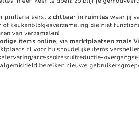
lles in één keer te doen; zo blijf je gemotiveer
r prullaria eerst
zichtbaar in ruimtes
waar jij v
of keukenblokjesverzameling die niet functione
aren van verzamelen!
odige items online
, via
marktplaatsen zoals V
ktplaats.nl voor huishoudelijke items versnelle
selervaring/accessoiresruitreductie-overgangs
aalgemiddeld bereiken nieuwe gebruikersgroep