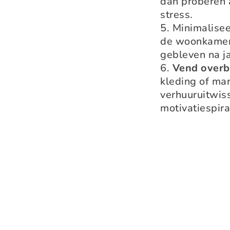
dan proberen a
stress.
Minimalisee
de woonkamer 
gebleven na j
Vend overb
kleding of mar
verhuuruitwis
motivatiespir