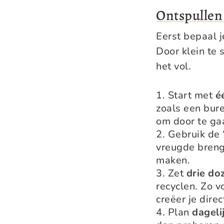
Ontspullen 
Eerst bepaal j
Door klein te
het vol.
Start met
é
zoals een bure
om door te ga
Gebruik de 
vreugde brengt
maken.
Zet
drie do
recyclen. Zo v
creëer je direc
Plan
dageli