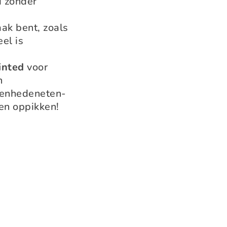
d zonder
aak bent, zoals
el is
inted
voor
n
eenhedeneten-
en oppikken!