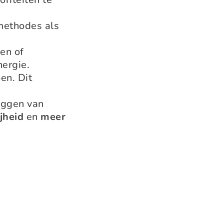
 methodes als
en of
ergie.
en. Dit
eggen van
ijheid
en
meer