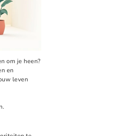
en om je heen?
en en
jouw leven
n.
oriteiten te