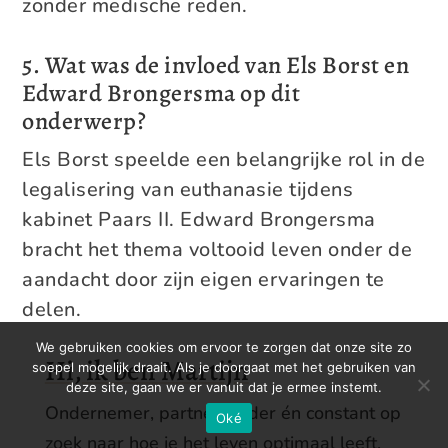
zonder medische reden.
5. Wat was de invloed van Els Borst en
Edward Brongersma op dit
onderwerp?
Els Borst speelde een belangrijke rol in de
legalisering van euthanasie tijdens
kabinet Paars II. Edward Brongersma
bracht het thema voltooid leven onder de
aandacht door zijn eigen ervaringen te
delen.
We gebruiken cookies om ervoor te zorgen dat onze site zo
Hi, ik ben Martijn
soepel mogelijk draait. Als je doorgaat met het gebruiken van
deze site, gaan we er vanuit dat je ermee instemt.
Ondernemer, partner, vader én constant op
Oké
zoek naar hoe je het leven optimaal leeft.