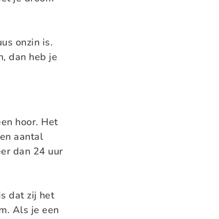
us onzin is.
n, dan heb je
een hoor. Het
een aantal
er dan 24 uur
s dat zij het
m. Als je een