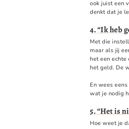
ook juist een 
denkt dat je l
4. “Ik heb 
Met die instell
maar als jij e
het een echte 
het geld. De w
En wees eens e
wat je nodig 
5. “Het is 
Hoe weet je da