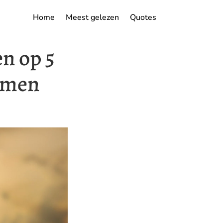
Home
Meest gelezen
Quotes
n op 5
romen