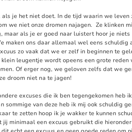
 als je het niet doet. In de tijd waarin we leven 
m we niet onze dromen najagen. Ze klinken m
 maar als je er goed naar luistert hoor je niet
e maken ons daar allemaal wel eens schuldig 
xcuus zo vaak dat we er zelf in beginnen te ge
n klein leugentje wordt opeens een grote rede
 komen. Of erger nog, we geloven zelfs dat we 
e droom niet na te jagen!
ondere excuses die ik ben tegengekomen heb ik
Aan sommige van deze heb ik mij ook schuldig g
kaar te zetten hoop ik je wakker te kunnen schu
 jij minimaal een excuus gebruikt die hieronder 
s dit echt een excuus en geen goede reden om n