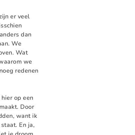
zijn er veel
isschien
s anders dan
aan. We
loven. Wat
n waarom we
genoeg redenen
 hier op een
emaakt. Door
dden, want ik
staat. En ja,
iet je droom