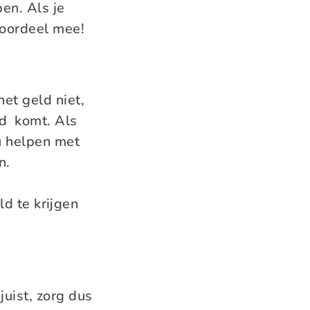
ben. Als je
voordeel mee!
het geld niet,
ld komt. Als
u helpen met
n.
d te krijgen
uist, zorg dus