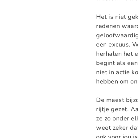
Het is niet gek
redenen waaro
geloofwaardig,
een excuus. W
herhalen het e
begint als ee
niet in actie
hebben om onz
De meest bijz
rijtje gezet. 
ze zo onder el
weet zeker dat
ook voor jou i