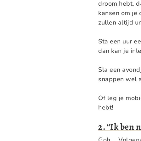
droom hebt, da
kansen om je d
zullen altijd 
Sta een uur ee
dan kan je inl
Sla een avondj
snappen wel a
Of leg je mobi
hebt!
2. “Ik ben 
Goh…. Volgens 