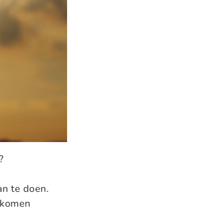
?
an te doen.
j komen