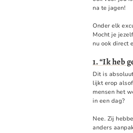
na te jagen!
Onder elk excu
Mocht je jezel
nu ook direct
1. “Ik heb g
Dit is absoluu
lijkt erop als
mensen het we
in een dag?
Nee. Zij hebben
anders aanpakk