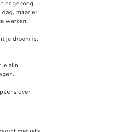
jn er genoeg
e dag, maar er
 te werken.
ht je droom is,
je zijn
agen.
opeens over
begint met iets