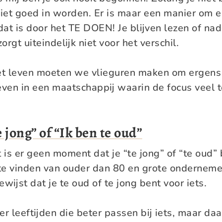
niet goed in worden. Er is maar een manier om 
at is door het TE DOEN! Je blijven lezen of na
zorgt uiteindelijk niet voor het verschil.
het leven moeten we vlieguren maken om ergens 
en in een maatschappij waarin de focus veel te
e jong” of “Ik ben te oud”
t is er geen moment dat je “te jong” of “te oud” b
te vinden van ouder dan 80 en grote onderneme
wijst dat je te oud of te jong bent voor iets.
n er leeftijden die beter passen bij iets, maar da