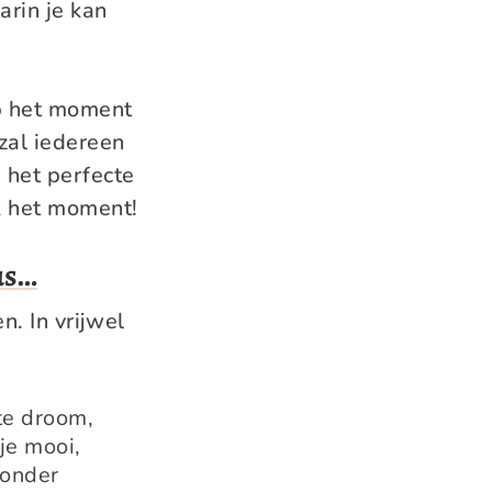
rin je kan
op het moment
 zal iedereen
 het perfecte
k het moment!
us…
n. In vrijwel
te droom,
je mooi,
zonder