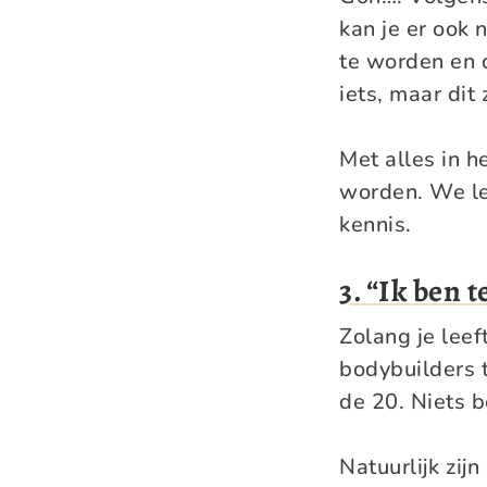
kan je er ook 
te worden en d
iets, maar dit 
Met alles in 
worden. We lev
kennis.
3. “Ik ben t
Zolang je leef
bodybuilders 
de 20. Niets be
Natuurlijk zij