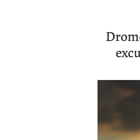
Drome
excu