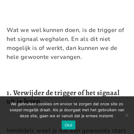
Wat we wel kunnen doen, is de trigger of
het signaal weghalen. En als dit niet
mogelijk is of werkt, dan kunnen we de
hele gewoonte vervangen.
1. Verwijder de trigger of het signaal
uit je leven
We gebruiken cookies om ervoor te zorgen dat onze site zo
soepel mogelijk draait. Als je doorgaat met het gebruiken van
deze site, gaan we er vanuit dat je ermee instemt.
Oké
Inmiddels weet je dat een gewoonte start