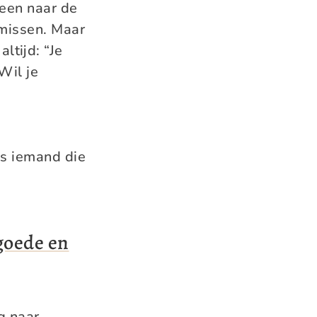
leen naar de
 missen. Maar
altijd: “Je
Wil je
is iemand die
 goede en
g naar