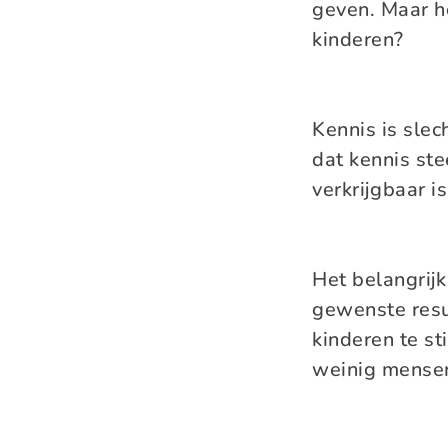
geven. Maar ho
kinderen?
Kennis is slec
dat kennis ste
verkrijgbaar i
Het belangrij
gewenste resul
kinderen te st
weinig mense