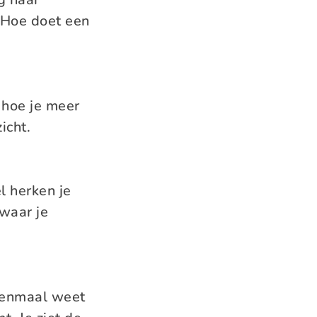
. Hoe doet een
n hoe je meer
zicht.
el herken je
 waar je
 eenmaal weet