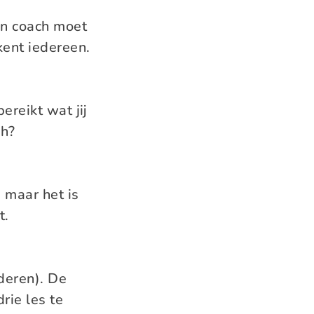
een coach moet
kent iedereen.
ereikt wat jij
ch?
 maar het is
kt.
deren). De
rie les te