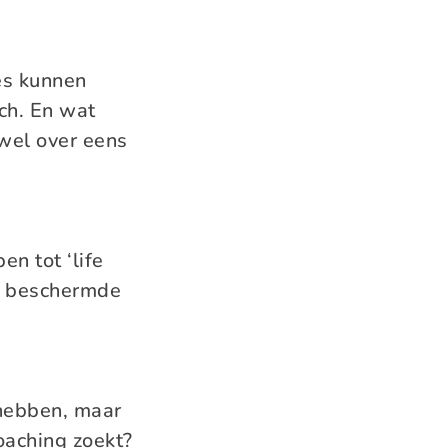
hes kunnen
ach. En wat
 wel over eens
en tot ‘life
en beschermde
t hebben, maar
oaching zoekt?