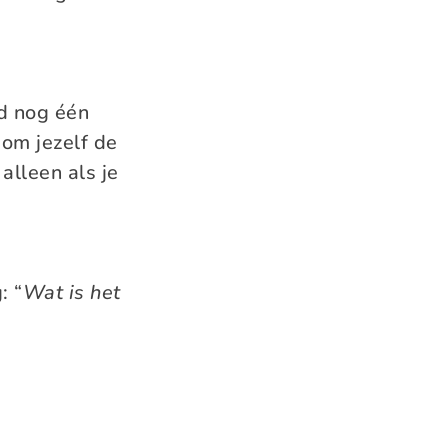
jd nog één
g om jezelf de
 alleen als je
: “
Wat is het