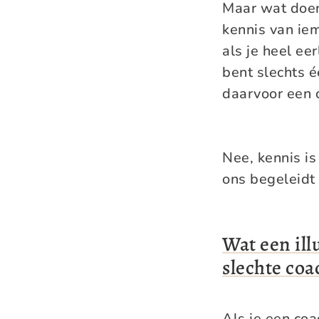
Maar wat doen
kennis van ie
als je heel eer
bent slechts 
daarvoor een 
Nee, kennis is
ons begeleidt 
Wat een ill
slechte coa
Als je een coa