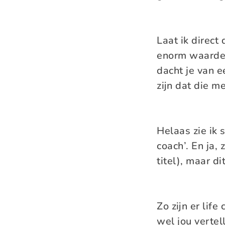
Laat ik direct 
enorm waardevo
dacht je van 
zijn dat die m
Helaas zie ik 
coach’. En ja,
titel), maar d
Zo zijn er lif
wel jou vertel