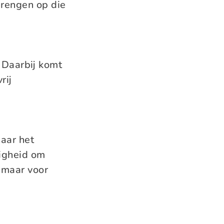
brengen op die
 Daarbij komt
rij
aar het
digheid om
s maar voor