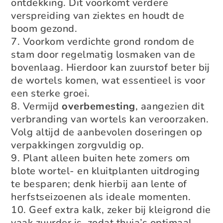
ontdekking. Dit voorkomt verdere
verspreiding van ziektes en houdt de
boom gezond.
Voorkom verdichte grond rondom de
stam door regelmatig losmaken van de
bovenlaag. Hierdoor kan zuurstof beter bij
de wortels komen, wat essentieel is voor
een sterke groei.
Vermijd
overbemesting
, aangezien dit
verbranding van wortels kan veroorzaken.
Volg altijd de aanbevolen doseringen op
verpakkingen zorgvuldig op.
Plant alleen buiten hete zomers om
blote wortel- en kluitplanten uitdroging
te besparen; denk hierbij aan lente of
herfstseizoenen als ideale momenten.
Geef extra kalk, zeker bij kleigrond die
vaak zuurder is, zodat thuja’s optimaal